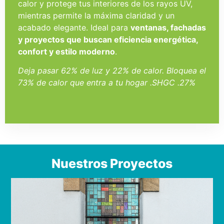
calor y protege tus interiores de los rayos UV,
mientras permite la máxima claridad y un
acabado elegante. Ideal para
ventanas, fachadas
y proyectos que buscan eficiencia energética,
confort y estilo moderno
.
Deja pasar 62% de luz y 22% de calor. Bloquea el
73% de calor que entra a tu hogar .SHGC .27%
Nuestros Proyectos